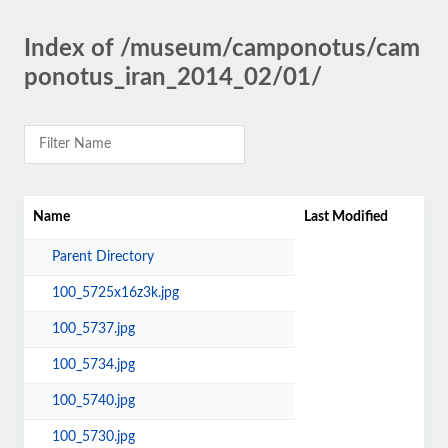
Index of /museum/camponotus/cam
ponotus_iran_2014_02/01/
Name
Last Modified
Parent Directory
100_5725x16z3k.jpg
100_5737.jpg
100_5734.jpg
100_5740.jpg
100_5730.jpg