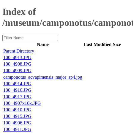
Index of
/museum/camponotus/camponot
Name
Last Modified
Size
Parent Directory
100_4913.JPG
100_4908.JPG
100_4909.JPG
camponotus_acvapimensis_major_sp4.jpg
100_4914.JPG
100_4916.JPG
100_4917.JPG
100_4907x16k.JPG
100_4910.JPG
100_4915.JPG
100_4906.JPG
100_4911.JPG