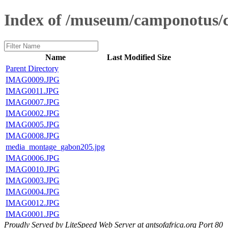
Index of /museum/camponotus/
Name
Last Modified
Size
Parent Directory
IMAG0009.JPG
IMAG0011.JPG
IMAG0007.JPG
IMAG0002.JPG
IMAG0005.JPG
IMAG0008.JPG
media_montage_gabon205.jpg
IMAG0006.JPG
IMAG0010.JPG
IMAG0003.JPG
IMAG0004.JPG
IMAG0012.JPG
IMAG0001.JPG
Proudly Served by LiteSpeed Web Server at antsofafrica.org Port 80