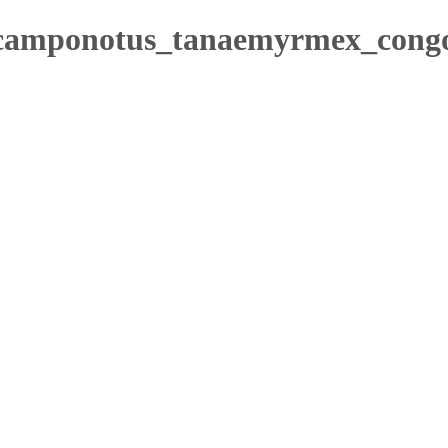
camponotus_tanaemyrmex_congo