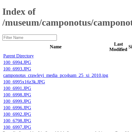
Index of
/museum/camponotus/camponot
Last
Name
S
Modified
Parent Directory
100_6994.JPG
100_6993.JPG
camponotus_crawleyi_media_pco4sam_25_xi_2010.jpg
100_6995x16z3k.JPG
100_6991.JPG
100_6998.JPG
100_6999.JPG
100_6996.JPG
100_6992.JPG
100_6798.JPG
100_6997.JPG