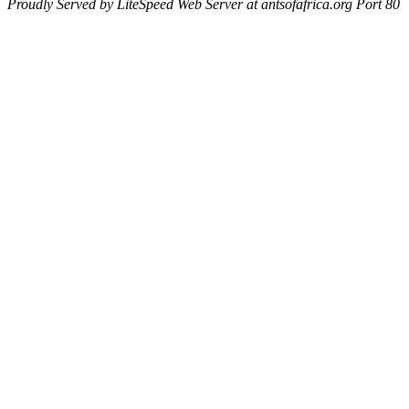
Proudly Served by LiteSpeed Web Server at antsofafrica.org Port 80