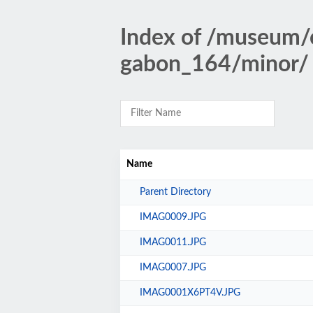
Index of /museum
gabon_164/minor/
Name
Parent Directory
IMAG0009.JPG
IMAG0011.JPG
IMAG0007.JPG
IMAG0001X6PT4V.JPG