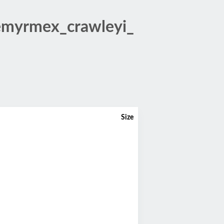
emyrmex_crawleyi_
Size