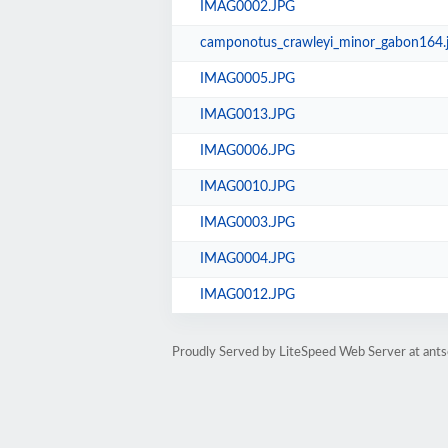
IMAG0002.JPG
camponotus_crawleyi_minor_gabon164.
IMAG0005.JPG
IMAG0013.JPG
IMAG0006.JPG
IMAG0010.JPG
IMAG0003.JPG
IMAG0004.JPG
IMAG0012.JPG
Proudly Served by LiteSpeed Web Server at antso