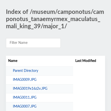
Index of /museum/camponotus/cam
ponotus_tanaemyrmex_maculatus_
mali_king_39/major_1/
Name
Last Modified
Parent Directory
IMAG0009.JPG
IMAG0019x16z2v.JPG
IMAG0011.JPG
IMAG0007.JPG