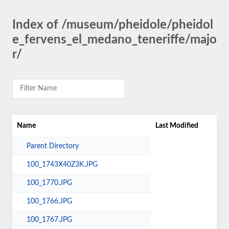
Index of /museum/pheidole/pheidol
e_fervens_el_medano_teneriffe/majo
r/
Name
Last Modified
Parent Directory
100_1743X40Z3K.JPG
100_1770.JPG
100_1766.JPG
100_1767.JPG