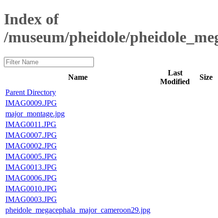
Index of
/museum/pheidole/pheidole_me
Last
Name
Size
Modified
Parent Directory
IMAG0009.JPG
major_montage.jpg
IMAG0011.JPG
IMAG0007.JPG
IMAG0002.JPG
IMAG0005.JPG
IMAG0013.JPG
IMAG0006.JPG
IMAG0010.JPG
IMAG0003.JPG
pheidole_megacephala_major_cameroon29.jpg