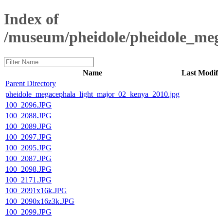
Index of
/museum/pheidole/pheidole_me
Name
Last Modif
Parent Directory
pheidole_megacephala_light_major_02_kenya_2010.jpg
100_2096.JPG
100_2088.JPG
100_2089.JPG
100_2097.JPG
100_2095.JPG
100_2087.JPG
100_2098.JPG
100_2171.JPG
100_2091x16k.JPG
100_2090x16z3k.JPG
100_2099.JPG