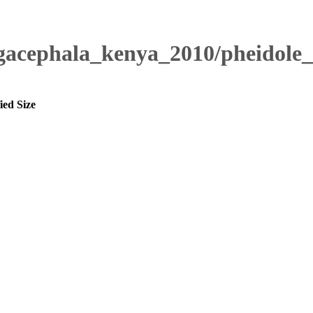
gacephala_kenya_2010/pheidole
ied
Size