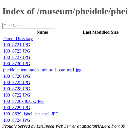
Index of /museum/pheidole/phe
Name
Last Modified
Size
Parent Directory
100_8721.JPG
100_8723.JPG
100_8727.JPG
100_8730.JPG
pheidole_tenuinodis_minor_1_car_me1.jpg
100_8726.JPG
100_8725.JPG
100_8728.JPG
100_8722.JPG
100_8720x40z3k.JPG
100_8729.JPG
100_8639_label_car_me1.JPG
100_8724.JPG
Proudly Served by LiteSpeed Web Server at antsofafrica.org Port 80