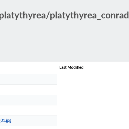
latythyrea/platythyrea_conrad
Last Modified
_01.jpg