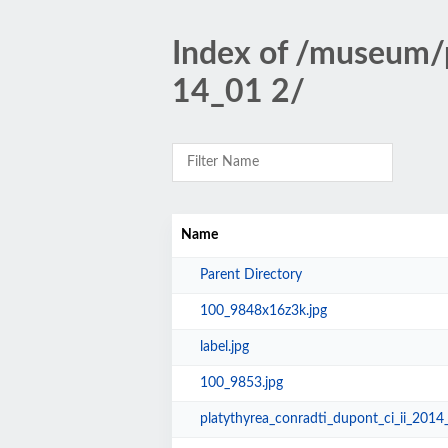
Index of /museum/p
14_01 2/
Name
Parent Directory
100_9848x16z3k.jpg
label.jpg
100_9853.jpg
platythyrea_conradti_dupont_ci_ii_2014