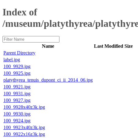
Index of
/museum/platythyrea/platythyr
Name
Last Modified
Size
Parent Directory
label.jpg
100_9929.jpg
100_9925.jpg
platythyrea_tenuis_dupont_ci_ii_2014_06.jpg
100_9921.jpg
100_9931.jpg
100_9927.jpg
100_9928x40z3k.jpg
100_9930.jpg
100_9924.jpg
100_9923x40z3k.jpg
100_9922x16z3k.jpg