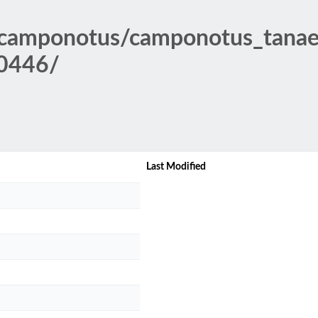
/camponotus/camponotus_tana
r0446/
Last Modified