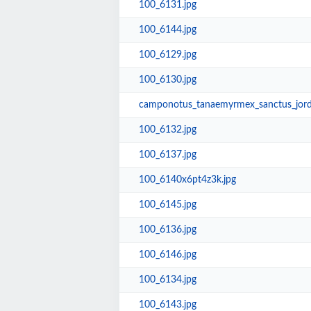
100_6131.jpg
100_6144.jpg
100_6129.jpg
100_6130.jpg
camponotus_tanaemyrmex_sanctus_jorda
100_6132.jpg
100_6137.jpg
100_6140x6pt4z3k.jpg
100_6145.jpg
100_6136.jpg
100_6146.jpg
100_6134.jpg
100_6143.jpg