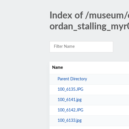
Index of /museum
ordan_stalling_my
Name
Parent Directory
100_6135.JPG
100_6141.jpg
100_6142.JPG
100_6133.jpg