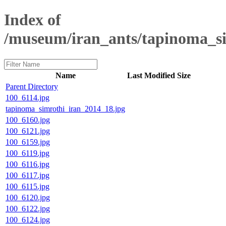
Index of
/museum/iran_ants/tapinoma_s
Name
Last Modified
Size
Parent Directory
100_6114.jpg
tapinoma_simrothi_iran_2014_18.jpg
100_6160.jpg
100_6121.jpg
100_6159.jpg
100_6119.jpg
100_6116.jpg
100_6117.jpg
100_6115.jpg
100_6120.jpg
100_6122.jpg
100_6124.jpg