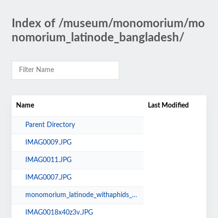
Index of /museum/monomorium/mo
nomorium_latinode_bangladesh/
Name
Last Modified
Parent Directory
IMAG0009.JPG
IMAG0011.JPG
IMAG0007.JPG
monomorium_latinode_withaphids_bangladesh.jpg
IMAG0018x40z3v.JPG