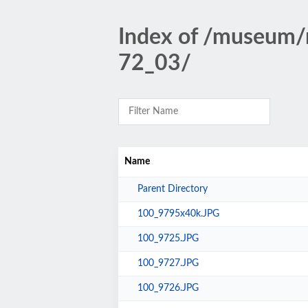
Index of /museum
72_03/
Name
Parent Directory
100_9795x40k.JPG
100_9725.JPG
100_9727.JPG
100_9726.JPG