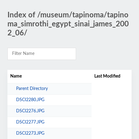
Index of /museum/tapinoma/tapino
ma_simrothi_egypt_sinai_james_200
2_06/
Name
Last Modified
Parent Directory
DSCI2280.JPG
DSCI2276.JPG
DSCI2277.JPG
DSCI2273.JPG