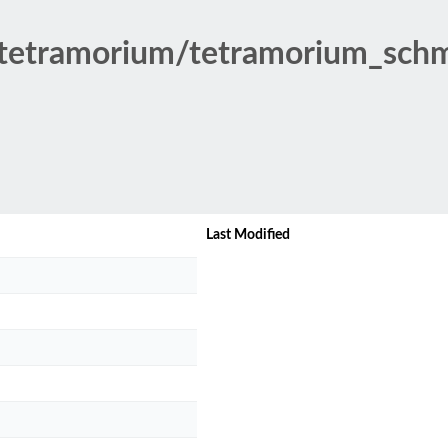
tetramorium/tetramorium_schmi
Last Modified